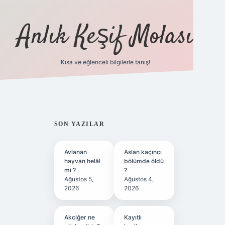
Anlık Keşif Molası
Kısa ve eğlenceli bilgilerle tanış!
ilbet yeni giriş
SIDEBAR
SON YAZILAR
Avlanan
Aslan kaçıncı
hayvan helâl
bölümde öldü
mi ?
?
Ağustos 5,
Ağustos 4,
2026
2026
Akciğer ne
Kayıtlı