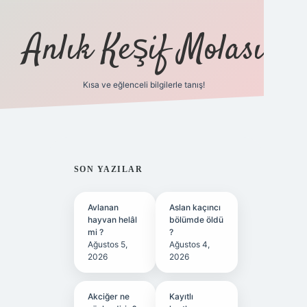
Anlık Keşif Molası
Kısa ve eğlenceli bilgilerle tanış!
ilbet yeni giriş
betexper güncel 
SIDEBAR
SON YAZILAR
Avlanan
Aslan kaçıncı
hayvan helâl
bölümde öldü
mi ?
?
Ağustos 5,
Ağustos 4,
2026
2026
Akciğer ne
Kayıtlı