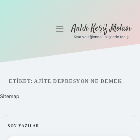
Anlık Keşif Molası
menüyü
aç
Kısa ve eğlenceli bilgilerle tanış!
Anasayfa
Gizlilik Politikası
Yasal Uyarı
ETIKET:
AJITE DEPRESYON NE DEMEK
Hakkımızda
Sitemap
SIDEBAR
SON YAZILAR