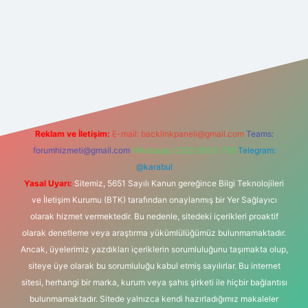
et yeni giriş
betexper güncel giriş
https://betexpergir.net/
Reklam ve İletişim:
E-mail:
backlinkpaneli@gmail.com
Teams:
forumhizmeti@gmail.com
Whatsapp: 0262 606 0 726
Telegram:
@karabul
Yasal Uyarı:
Sitemiz, 5651 Sayılı Kanun gereğince Bilgi Teknolojileri
ve İletişim Kurumu (BTK) tarafından onaylanmış bir Yer Sağlayıcı
olarak hizmet vermektedir. Bu nedenle, sitedeki içerikleri proaktif
olarak denetleme veya araştırma yükümlülüğümüz bulunmamaktadır.
Ancak, üyelerimiz yazdıkları içeriklerin sorumluluğunu taşımakta olup,
siteye üye olarak bu sorumluluğu kabul etmiş sayılırlar. Bu internet
sitesi, herhangi bir marka, kurum veya şahıs şirketi ile hiçbir bağlantısı
bulunmamaktadır. Sitede yalnızca kendi hazırladığımız makaleler