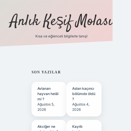
Anlık Keşif Molası
Kısa ve eğlenceli bilgilerle tanış!
ilbet yeni giriş
betexper güncel
SIDEBAR
SON YAZILAR
Avlanan
Aslan kaçıncı
hayvan helâl
bölümde öldü
mi ?
?
Ağustos 5,
Ağustos 4,
2026
2026
Akciğer ne
Kayıtlı