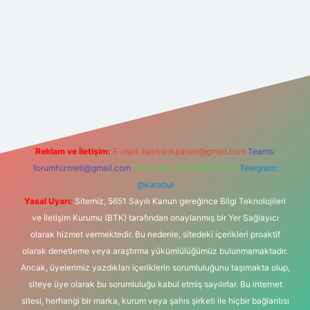
er güncel giriş
https://betexpergir.net/
Reklam ve İletişim:
E-mail:
backlinkpaneli@gmail.com
Teams:
forumhizmeti@gmail.com
Whatsapp: 0262 606 0 726
Telegram:
@karabul
Yasal Uyarı:
Sitemiz, 5651 Sayılı Kanun gereğince Bilgi Teknolojileri
ve İletişim Kurumu (BTK) tarafından onaylanmış bir Yer Sağlayıcı
olarak hizmet vermektedir. Bu nedenle, sitedeki içerikleri proaktif
olarak denetleme veya araştırma yükümlülüğümüz bulunmamaktadır.
Ancak, üyelerimiz yazdıkları içeriklerin sorumluluğunu taşımakta olup,
siteye üye olarak bu sorumluluğu kabul etmiş sayılırlar. Bu internet
sitesi, herhangi bir marka, kurum veya şahıs şirketi ile hiçbir bağlantısı