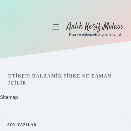
Anlık Keşif Molası
menüyü
aç
Kısa ve eğlenceli bilgilerle tanış!
Anasayfa
Gizlilik Politikası
Yasal Uyarı
ETIKET:
BALZAMIK SIRKE NE ZAMAN
IÇILIR
Hakkımızda
Sitemap
SIDEBAR
SON YAZILAR