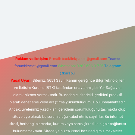
er güncel giriş
https://betexpergir.net/
Reklam ve İletişim:
E-mail:
backlinkpaneli@gmail.com
Teams:
forumhizmeti@gmail.com
Whatsapp: 0262 606 0 726
Telegram:
@karabul
Yasal Uyarı:
Sitemiz, 5651 Sayılı Kanun gereğince Bilgi Teknolojileri
ve İletişim Kurumu (BTK) tarafından onaylanmış bir Yer Sağlayıcı
olarak hizmet vermektedir. Bu nedenle, sitedeki içerikleri proaktif
olarak denetleme veya araştırma yükümlülüğümüz bulunmamaktadır.
Ancak, üyelerimiz yazdıkları içeriklerin sorumluluğunu taşımakta olup,
siteye üye olarak bu sorumluluğu kabul etmiş sayılırlar. Bu internet
sitesi, herhangi bir marka, kurum veya şahıs şirketi ile hiçbir bağlantısı
bulunmamaktadır. Sitede yalnızca kendi hazırladığımız makaleler