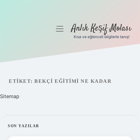
Anlık Keşif Molası
menüyü
aç
Kısa ve eğlenceli bilgilerle tanış!
Anasayfa
Gizlilik Politikası
Yasal Uyarı
ETIKET:
BEKÇI EĞITIMI NE KADAR
Hakkımızda
Sitemap
SIDEBAR
SON YAZILAR