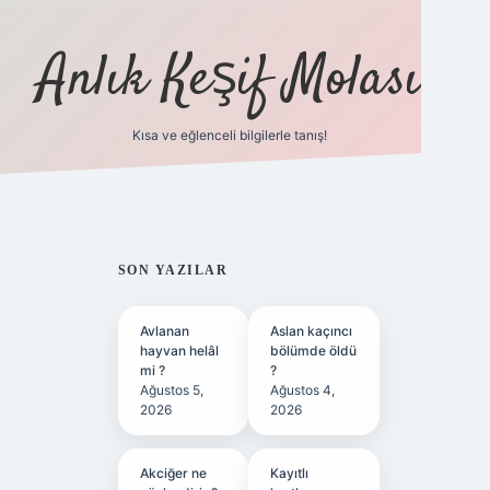
Anlık Keşif Molası
Kısa ve eğlenceli bilgilerle tanış!
ilbet yeni giriş
betexper günce
SIDEBAR
SON YAZILAR
Avlanan
Aslan kaçıncı
hayvan helâl
bölümde öldü
mi ?
?
Ağustos 5,
Ağustos 4,
2026
2026
Akciğer ne
Kayıtlı