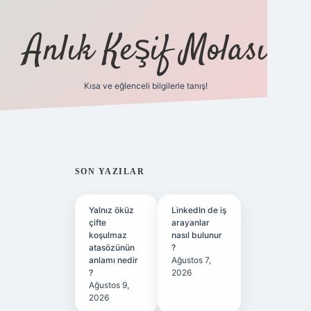
Anlık Keşif Molası
Kısa ve eğlenceli bilgilerle tanış!
ilbet yeni giriş
betexper güncel 
SIDEBAR
SON YAZILAR
Yalnız öküz
LinkedIn de iş
çifte
arayanlar
koşulmaz
nasıl bulunur
atasözünün
?
anlamı nedir
Ağustos 7,
?
2026
Ağustos 9,
2026