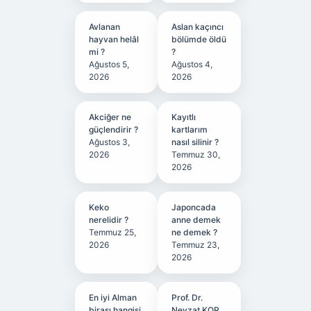
Avlanan
Aslan kaçıncı
hayvan helâl
bölümde öldü
mi ?
?
Ağustos 5,
Ağustos 4,
2026
2026
Akciğer ne
Kayıtlı
güçlendirir ?
kartlarım
Ağustos 3,
nasıl silinir ?
2026
Temmuz 30,
2026
Keko
Japoncada
nerelidir ?
anne demek
Temmuz 25,
ne demek ?
2026
Temmuz 23,
2026
En iyi Alman
Prof. Dr.
birası hangisi
Nevzat KOR