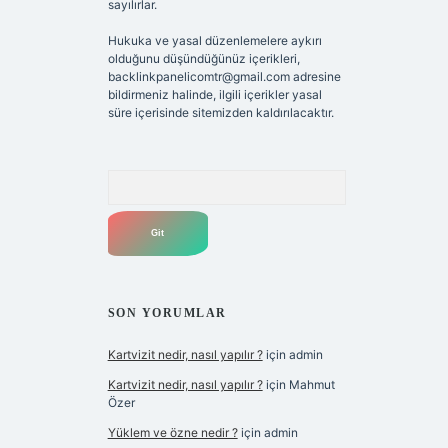
sayılırlar.
Hukuka ve yasal düzenlemelere aykırı
olduğunu düşündüğünüz içerikleri,
backlinkpanelicomtr@gmail.com
adresine
bildirmeniz halinde, ilgili içerikler yasal
süre içerisinde sitemizden kaldırılacaktır.
Arama
SON YORUMLAR
Kartvizit nedir, nasıl yapılır ?
için
admin
Kartvizit nedir, nasıl yapılır ?
için
Mahmut
Özer
Yüklem ve özne nedir ?
için
admin