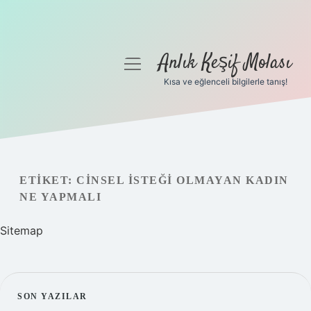
Anlık Keşif Molası
menüyü
aç
Kısa ve eğlenceli bilgilerle tanış!
Anasayfa
Gizlilik Politikası
Yasal Uyarı
ETIKET:
CINSEL ISTEĞI OLMAYAN KADIN
NE YAPMALI
Hakkımızda
Sitemap
SIDEBAR
SON YAZILAR