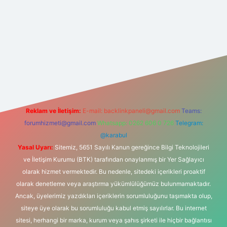
et yeni giriş
betexper güncel giriş
https://betexpergir.net/
Reklam ve İletişim:
E-mail:
backlinkpaneli@gmail.com
Teams:
forumhizmeti@gmail.com
Whatsapp: 0262 606 0 726
Telegram:
@karabul
Yasal Uyarı:
Sitemiz, 5651 Sayılı Kanun gereğince Bilgi Teknolojileri
ve İletişim Kurumu (BTK) tarafından onaylanmış bir Yer Sağlayıcı
olarak hizmet vermektedir. Bu nedenle, sitedeki içerikleri proaktif
olarak denetleme veya araştırma yükümlülüğümüz bulunmamaktadır.
Ancak, üyelerimiz yazdıkları içeriklerin sorumluluğunu taşımakta olup,
siteye üye olarak bu sorumluluğu kabul etmiş sayılırlar. Bu internet
sitesi, herhangi bir marka, kurum veya şahıs şirketi ile hiçbir bağlantısı