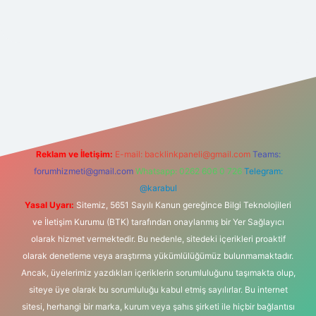
er güncel giriş
https://betexpergir.net/
Reklam ve İletişim:
E-mail:
backlinkpaneli@gmail.com
Teams:
forumhizmeti@gmail.com
Whatsapp: 0262 606 0 726
Telegram:
@karabul
Yasal Uyarı:
Sitemiz, 5651 Sayılı Kanun gereğince Bilgi Teknolojileri
ve İletişim Kurumu (BTK) tarafından onaylanmış bir Yer Sağlayıcı
olarak hizmet vermektedir. Bu nedenle, sitedeki içerikleri proaktif
olarak denetleme veya araştırma yükümlülüğümüz bulunmamaktadır.
Ancak, üyelerimiz yazdıkları içeriklerin sorumluluğunu taşımakta olup,
siteye üye olarak bu sorumluluğu kabul etmiş sayılırlar. Bu internet
sitesi, herhangi bir marka, kurum veya şahıs şirketi ile hiçbir bağlantısı