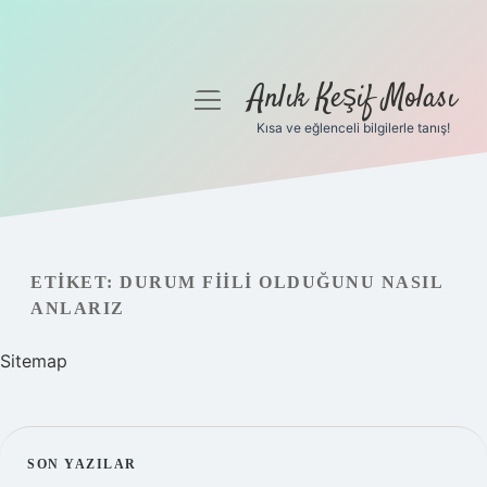
Anlık Keşif Molası
menüyü
aç
Kısa ve eğlenceli bilgilerle tanış!
Anasayfa
Gizlilik Politikası
Yasal Uyarı
ETIKET:
DURUM FIILI OLDUĞUNU NASIL
ANLARIZ
Hakkımızda
Sitemap
SIDEBAR
SON YAZILAR