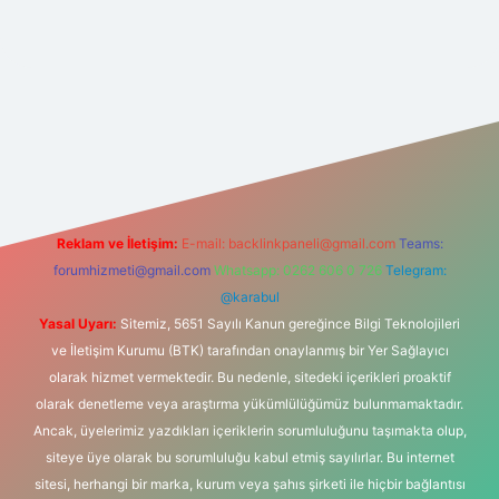
er güncel giriş
https://betexpergir.net/
Reklam ve İletişim:
E-mail:
backlinkpaneli@gmail.com
Teams:
forumhizmeti@gmail.com
Whatsapp: 0262 606 0 726
Telegram:
@karabul
Yasal Uyarı:
Sitemiz, 5651 Sayılı Kanun gereğince Bilgi Teknolojileri
ve İletişim Kurumu (BTK) tarafından onaylanmış bir Yer Sağlayıcı
olarak hizmet vermektedir. Bu nedenle, sitedeki içerikleri proaktif
olarak denetleme veya araştırma yükümlülüğümüz bulunmamaktadır.
Ancak, üyelerimiz yazdıkları içeriklerin sorumluluğunu taşımakta olup,
siteye üye olarak bu sorumluluğu kabul etmiş sayılırlar. Bu internet
sitesi, herhangi bir marka, kurum veya şahıs şirketi ile hiçbir bağlantısı