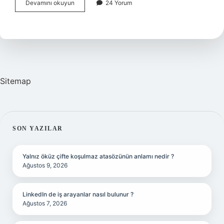
Edebiyat
Devamını okuyun
24 Yorum
tarihi
ne
ile
ilgilidir
?
Sitemap
SIDEBAR
SON YAZILAR
Yalnız öküz çifte koşulmaz atasözünün anlamı nedir ?
Ağustos 9, 2026
LinkedIn de iş arayanlar nasıl bulunur ?
Ağustos 7, 2026