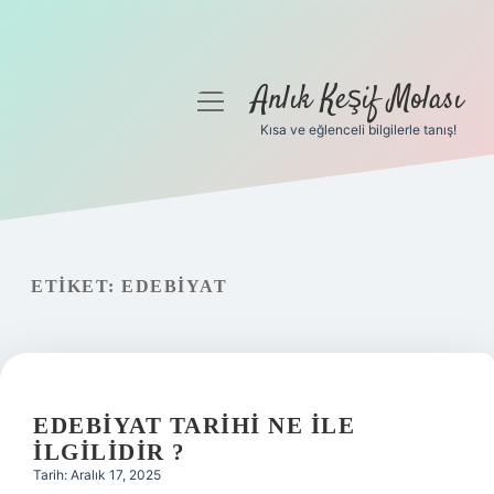
Anlık Keşif Molası
menüyü
aç
Kısa ve eğlenceli bilgilerle tanış!
Anasayfa
Gizlilik Politikası
Yasal Uyarı
ETIKET:
EDEBIYAT
Hakkımızda
EDEBIYAT TARIHI NE ILE
ILGILIDIR ?
Tarih: Aralık 17, 2025