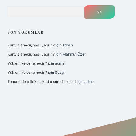
Arama
SON YORUMLAR
Kartvizit nedir, nasıl yapılır ?
için
admin
Kartvizit nedir, nasıl yapılır ?
için
Mahmut Özer
Yüklem ve özne nedir ?
için
admin
Yüklem ve özne nedir ?
için
Sezgi
Tencerede biftek ne kadar sürede pişer ?
için
admin
r güncel giriş
https://betexpergir.net/