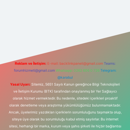
er güncel giriş
https://betexpergir.net/
Reklam ve İletişim:
E-mail:
backlinkpaneli@gmail.com
Teams:
forumhizmeti@gmail.com
Whatsapp: 0262 606 0 726
Telegram:
@karabul
Yasal Uyarı:
Sitemiz, 5651 Sayılı Kanun gereğince Bilgi Teknolojileri
ve İletişim Kurumu (BTK) tarafından onaylanmış bir Yer Sağlayıcı
olarak hizmet vermektedir. Bu nedenle, sitedeki içerikleri proaktif
olarak denetleme veya araştırma yükümlülüğümüz bulunmamaktadır.
Ancak, üyelerimiz yazdıkları içeriklerin sorumluluğunu taşımakta olup,
siteye üye olarak bu sorumluluğu kabul etmiş sayılırlar. Bu internet
sitesi, herhangi bir marka, kurum veya şahıs şirketi ile hiçbir bağlantısı