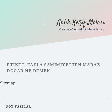
Anlık Keşif Molası
menüyü
aç
Kısa ve eğlenceli bilgilerle tanış!
Anasayfa
Gizlilik Politikası
Yasal Uyarı
ETIKET:
FAZLA SAMIMIYETTEN MARAZ
DOĞAR NE DEMEK
Hakkımızda
Sitemap
SIDEBAR
SON YAZILAR