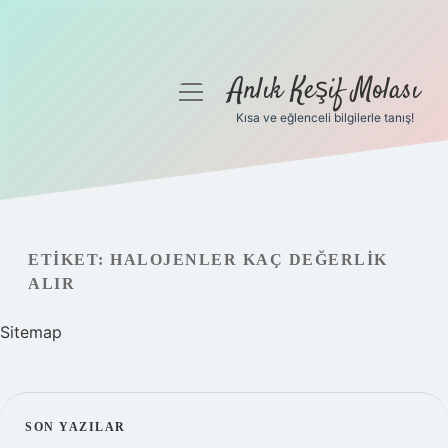
Anlık Keşif Molası
menüyü
aç
Kısa ve eğlenceli bilgilerle tanış!
Anasayfa
Gizlilik Politikası
Yasal Uyarı
ETIKET:
HALOJENLER KAÇ DEĞERLIK
ALIR
Hakkımızda
Sitemap
SIDEBAR
SON YAZILAR