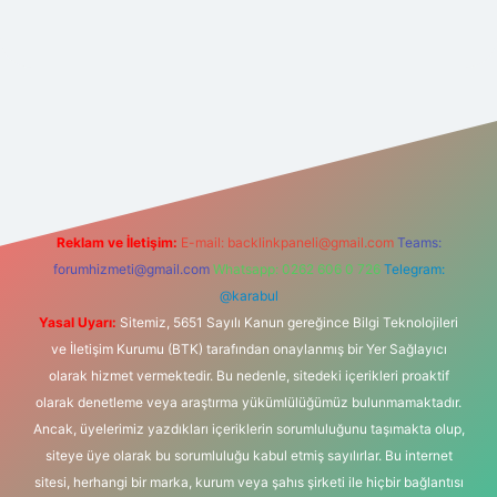
er güncel giriş
https://betexpergir.net/
Reklam ve İletişim:
E-mail:
backlinkpaneli@gmail.com
Teams:
forumhizmeti@gmail.com
Whatsapp: 0262 606 0 726
Telegram:
@karabul
Yasal Uyarı:
Sitemiz, 5651 Sayılı Kanun gereğince Bilgi Teknolojileri
ve İletişim Kurumu (BTK) tarafından onaylanmış bir Yer Sağlayıcı
olarak hizmet vermektedir. Bu nedenle, sitedeki içerikleri proaktif
olarak denetleme veya araştırma yükümlülüğümüz bulunmamaktadır.
Ancak, üyelerimiz yazdıkları içeriklerin sorumluluğunu taşımakta olup,
siteye üye olarak bu sorumluluğu kabul etmiş sayılırlar. Bu internet
sitesi, herhangi bir marka, kurum veya şahıs şirketi ile hiçbir bağlantısı