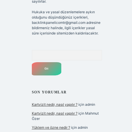
sayılırlar.
Hukuka ve yasal düzenlemelere aykırı
olduğunu düşündüğünüz içerikleri,
backlinkpanelicomtr@gmail.com
adresine
bildirmeniz halinde, ilgili içerikler yasal
süre içerisinde sitemizden kaldırılacaktır.
Arama
SON YORUMLAR
Kartvizit nedir, nasıl yapılır ?
için
admin
Kartvizit nedir, nasıl yapılır ?
için
Mahmut
Özer
Yüklem ve özne nedir ?
için
admin