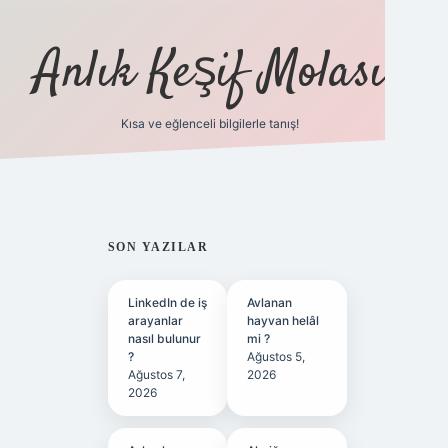
Anlık Keşif Molası
Kısa ve eğlenceli bilgilerle tanış!
ilbet yeni giriş
SIDEBAR
SON YAZILAR
LinkedIn de iş
Avlanan
arayanlar
hayvan helâl
nasıl bulunur
mi ?
?
Ağustos 5,
Ağustos 7,
2026
2026