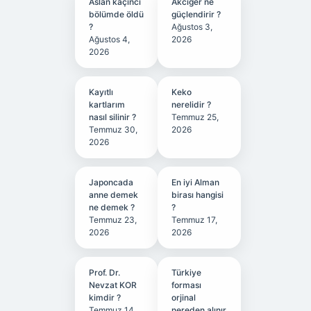
Aslan kaçıncı
Akciğer ne
bölümde öldü
güçlendirir ?
?
Ağustos 3,
Ağustos 4,
2026
2026
Kayıtlı
Keko
kartlarım
nerelidir ?
nasıl silinir ?
Temmuz 25,
Temmuz 30,
2026
2026
Japoncada
En iyi Alman
anne demek
birası hangisi
ne demek ?
?
Temmuz 23,
Temmuz 17,
2026
2026
Prof. Dr.
Türkiye
Nevzat KOR
forması
kimdir ?
orjinal
Temmuz 14,
nereden alınır