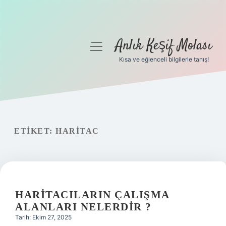
Anlık Keşif Molası
menüyü
aç
Kısa ve eğlenceli bilgilerle tanış!
Anasayfa
Gizlilik Politikası
Yasal Uyarı
ETIKET:
HARITAC
Hakkımızda
HARITACILARIN ÇALIŞMA
ALANLARI NELERDIR ?
Tarih: Ekim 27, 2025