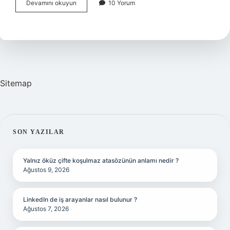
Haritacıların
Devamını okuyun
10 Yorum
çalışma
alanları
nelerdir
?
Sitemap
SIDEBAR
SON YAZILAR
Yalnız öküz çifte koşulmaz atasözünün anlamı nedir ?
Ağustos 9, 2026
LinkedIn de iş arayanlar nasıl bulunur ?
Ağustos 7, 2026