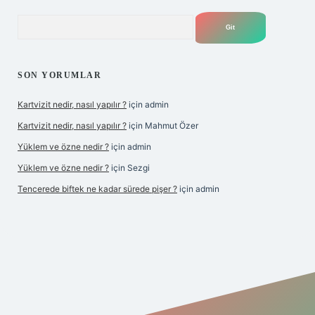
Arama
SON YORUMLAR
Kartvizit nedir, nasıl yapılır ?
için
admin
Kartvizit nedir, nasıl yapılır ?
için
Mahmut Özer
Yüklem ve özne nedir ?
için
admin
Yüklem ve özne nedir ?
için
Sezgi
Tencerede biftek ne kadar sürede pişer ?
için
admin
et yeni giriş
betexper güncel giriş
https://betexpergir.net/