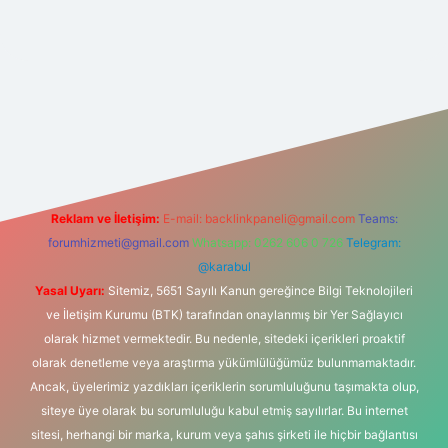
et yeni giriş
betexper güncel giriş
https://betexpergir.net/
Reklam ve İletişim:
E-mail:
backlinkpaneli@gmail.com
Teams:
forumhizmeti@gmail.com
Whatsapp: 0262 606 0 726
Telegram:
@karabul
Yasal Uyarı:
Sitemiz, 5651 Sayılı Kanun gereğince Bilgi Teknolojileri
ve İletişim Kurumu (BTK) tarafından onaylanmış bir Yer Sağlayıcı
olarak hizmet vermektedir. Bu nedenle, sitedeki içerikleri proaktif
olarak denetleme veya araştırma yükümlülüğümüz bulunmamaktadır.
Ancak, üyelerimiz yazdıkları içeriklerin sorumluluğunu taşımakta olup,
siteye üye olarak bu sorumluluğu kabul etmiş sayılırlar. Bu internet
sitesi, herhangi bir marka, kurum veya şahıs şirketi ile hiçbir bağlantısı