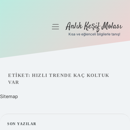
Anlık Keşif Molası
menüyü
aç
Kısa ve eğlenceli bilgilerle tanış!
Anasayfa
Gizlilik Politikası
Yasal Uyarı
ETIKET:
HIZLI TRENDE KAÇ KOLTUK
VAR
Hakkımızda
Sitemap
SIDEBAR
SON YAZILAR