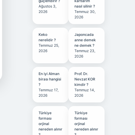
güçlendirir ?
kartlarım
Ağustos 3,
nasıl silinir ?
2026
Temmuz 30,
2026
Keko
Japoncada
nerelidir ?
anne demek
Temmuz 25,
ne demek ?
2026
Temmuz 23,
2026
En iyi Alman
Prof. Dr.
birası hangisi
Nevzat KOR
?
kimdir ?
Temmuz 17,
Temmuz 14,
2026
2026
Türkiye
Türkiye
forması
forması
orjinal
orjinal
nereden alınır
nereden alınır
?
?