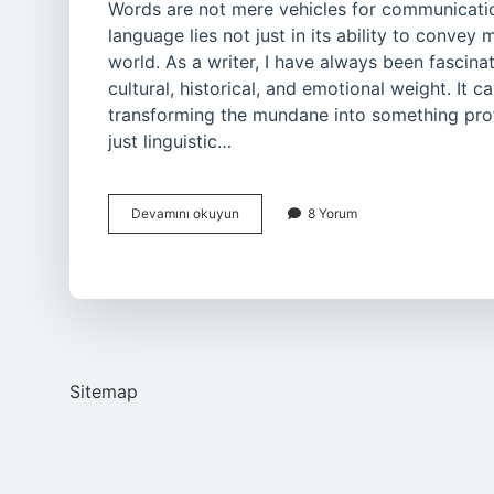
Words are not mere vehicles for communication
language lies not just in its ability to conve
world. As a writer, I have always been fascin
cultural, historical, and emotional weight. It
transforming the mundane into something prof
just linguistic…
What
Devamını okuyun
8 Yorum
does
horst
mean
in
Dutch
?
Sitemap