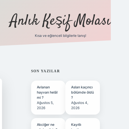
Anlık Keşif Molası
Kısa ve eğlenceli bilgilerle tanış!
ilbet yeni giriş
betexper güncel g
SIDEBAR
SON YAZILAR
Avlanan
Aslan kaçıncı
hayvan helâl
bölümde öldü
mi ?
?
Ağustos 5,
Ağustos 4,
2026
2026
Akciğer ne
Kayıtlı