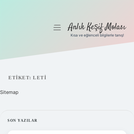
Anlık Keşif Molası
menüyü
aç
Kısa ve eğlenceli bilgilerle tanış!
Anasayfa
Gizlilik Politikası
Yasal Uyarı
ETIKET:
LETI
Hakkımızda
Sitemap
SIDEBAR
SON YAZILAR