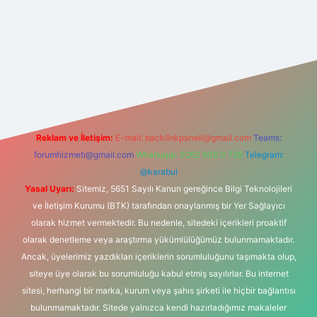
bet yeni giriş
betexper güncel giriş
https://betexpergir.net/
Reklam ve İletişim:
E-mail:
backlinkpaneli@gmail.com
Teams:
forumhizmeti@gmail.com
Whatsapp: 0262 606 0 726
Telegram:
@karabul
Yasal Uyarı:
Sitemiz, 5651 Sayılı Kanun gereğince Bilgi Teknolojileri
ve İletişim Kurumu (BTK) tarafından onaylanmış bir Yer Sağlayıcı
olarak hizmet vermektedir. Bu nedenle, sitedeki içerikleri proaktif
olarak denetleme veya araştırma yükümlülüğümüz bulunmamaktadır.
Ancak, üyelerimiz yazdıkları içeriklerin sorumluluğunu taşımakta olup,
siteye üye olarak bu sorumluluğu kabul etmiş sayılırlar. Bu internet
sitesi, herhangi bir marka, kurum veya şahıs şirketi ile hiçbir bağlantısı
bulunmamaktadır. Sitede yalnızca kendi hazırladığımız makaleler