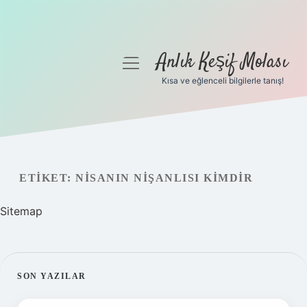
Anlık Keşif Molası
menüyü
aç
Kısa ve eğlenceli bilgilerle tanış!
Anasayfa
Gizlilik Politikası
Yasal Uyarı
ETIKET:
NISANIN NIŞANLISI KIMDIR
Hakkımızda
Sitemap
SIDEBAR
SON YAZILAR