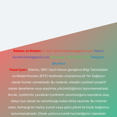
er güncel giriş
https://betexpergir.net/
Reklam ve İletişim:
E-mail:
backlinkpaneli@gmail.com
Teams:
forumhizmeti@gmail.com
Whatsapp: 0262 606 0 726
Telegram:
@karabul
Yasal Uyarı:
Sitemiz, 5651 Sayılı Kanun gereğince Bilgi Teknolojileri
ve İletişim Kurumu (BTK) tarafından onaylanmış bir Yer Sağlayıcı
olarak hizmet vermektedir. Bu nedenle, sitedeki içerikleri proaktif
olarak denetleme veya araştırma yükümlülüğümüz bulunmamaktadır.
Ancak, üyelerimiz yazdıkları içeriklerin sorumluluğunu taşımakta olup,
siteye üye olarak bu sorumluluğu kabul etmiş sayılırlar. Bu internet
sitesi, herhangi bir marka, kurum veya şahıs şirketi ile hiçbir bağlantısı
bulunmamaktadır. Sitede yalnızca kendi hazırladığımız makaleler