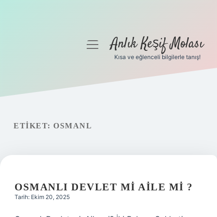
Anlık Keşif Molası
menüyü
aç
Kısa ve eğlenceli bilgilerle tanış!
Anasayfa
Gizlilik Politikası
Yasal Uyarı
ETIKET:
OSMANL
Hakkımızda
OSMANLI DEVLET MI AILE MI ?
Tarih: Ekim 20, 2025