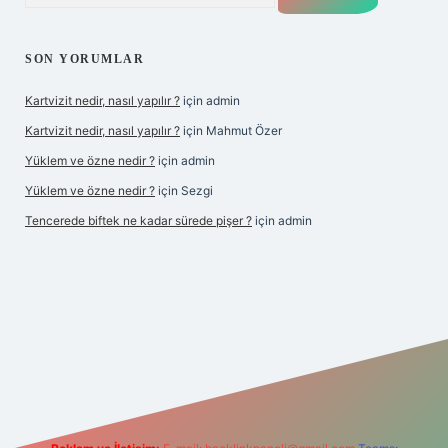
SON YORUMLAR
Kartvizit nedir, nasıl yapılır ?
için
admin
Kartvizit nedir, nasıl yapılır ?
için
Mahmut Özer
Yüklem ve özne nedir ?
için
admin
Yüklem ve özne nedir ?
için
Sezgi
Tencerede biftek ne kadar sürede pişer ?
için
admin
et yeni giriş
betexper güncel giriş
https://betexpergir.net/