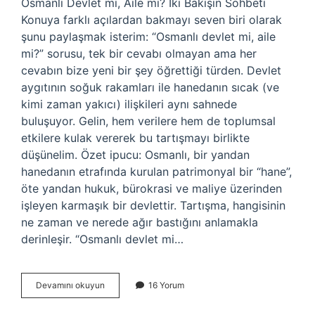
Osmanlı Devlet mi, Aile mi? İki Bakışın Sohbeti
Konuya farklı açılardan bakmayı seven biri olarak
şunu paylaşmak isterim: “Osmanlı devlet mi, aile
mi?” sorusu, tek bir cevabı olmayan ama her
cevabın bize yeni bir şey öğrettiği türden. Devlet
aygıtının soğuk rakamları ile hanedanın sıcak (ve
kimi zaman yakıcı) ilişkileri aynı sahnede
buluşuyor. Gelin, hem verilere hem de toplumsal
etkilere kulak vererek bu tartışmayı birlikte
düşünelim. Özet ipucu: Osmanlı, bir yandan
hanedanın etrafında kurulan patrimonyal bir “hane”,
öte yandan hukuk, bürokrasi ve maliye üzerinden
işleyen karmaşık bir devlettir. Tartışma, hangisinin
ne zaman ve nerede ağır bastığını anlamakla
derinleşir. “Osmanlı devlet mi…
Osmanlı
Devamını okuyun
16 Yorum
devlet
mi