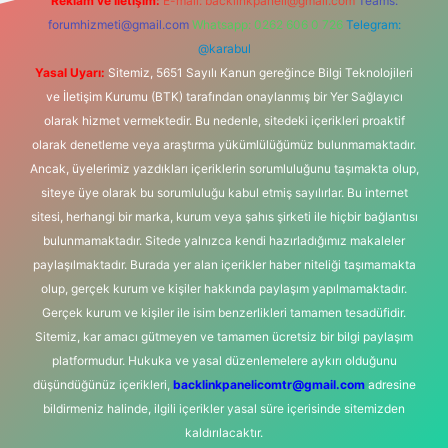
Reklam ve İletişim:
E-mail:
backlinkpaneli@gmail.com
Teams:
forumhizmeti@gmail.com
Whatsapp: 0262 606 0 726
Telegram:
@karabul
Yasal Uyarı:
Sitemiz, 5651 Sayılı Kanun gereğince Bilgi Teknolojileri
ve İletişim Kurumu (BTK) tarafından onaylanmış bir Yer Sağlayıcı
olarak hizmet vermektedir. Bu nedenle, sitedeki içerikleri proaktif
olarak denetleme veya araştırma yükümlülüğümüz bulunmamaktadır.
Ancak, üyelerimiz yazdıkları içeriklerin sorumluluğunu taşımakta olup,
siteye üye olarak bu sorumluluğu kabul etmiş sayılırlar. Bu internet
sitesi, herhangi bir marka, kurum veya şahıs şirketi ile hiçbir bağlantısı
bulunmamaktadır. Sitede yalnızca kendi hazırladığımız makaleler
paylaşılmaktadır. Burada yer alan içerikler haber niteliği taşımamakta
olup, gerçek kurum ve kişiler hakkında paylaşım yapılmamaktadır.
Gerçek kurum ve kişiler ile isim benzerlikleri tamamen tesadüfidir.
Sitemiz, kar amacı gütmeyen ve tamamen ücretsiz bir bilgi paylaşım
platformudur. Hukuka ve yasal düzenlemelere aykırı olduğunu
düşündüğünüz içerikleri,
backlinkpanelicomtr@gmail.com
adresine
bildirmeniz halinde, ilgili içerikler yasal süre içerisinde sitemizden
kaldırılacaktır.