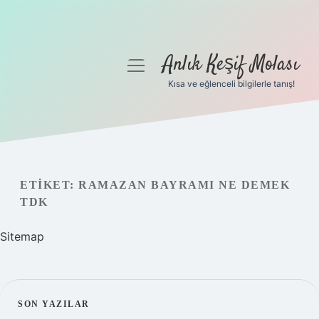
Anlık Keşif Molası
menüyü
aç
Kısa ve eğlenceli bilgilerle tanış!
Anasayfa
Gizlilik Politikası
Yasal Uyarı
ETIKET:
RAMAZAN BAYRAMI NE DEMEK
TDK
Hakkımızda
Sitemap
SIDEBAR
SON YAZILAR