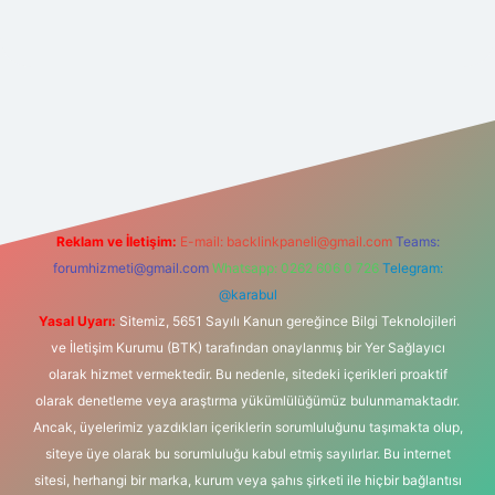
et yeni giriş
betexper güncel giriş
https://betexpergir.net/
Reklam ve İletişim:
E-mail:
backlinkpaneli@gmail.com
Teams:
forumhizmeti@gmail.com
Whatsapp: 0262 606 0 726
Telegram:
@karabul
Yasal Uyarı:
Sitemiz, 5651 Sayılı Kanun gereğince Bilgi Teknolojileri
ve İletişim Kurumu (BTK) tarafından onaylanmış bir Yer Sağlayıcı
olarak hizmet vermektedir. Bu nedenle, sitedeki içerikleri proaktif
olarak denetleme veya araştırma yükümlülüğümüz bulunmamaktadır.
Ancak, üyelerimiz yazdıkları içeriklerin sorumluluğunu taşımakta olup,
siteye üye olarak bu sorumluluğu kabul etmiş sayılırlar. Bu internet
sitesi, herhangi bir marka, kurum veya şahıs şirketi ile hiçbir bağlantısı