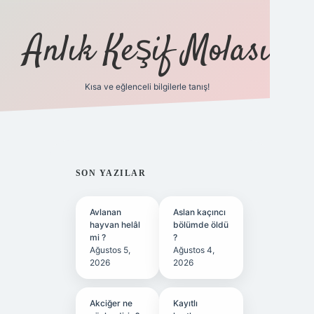
Anlık Keşif Molası
Kısa ve eğlenceli bilgilerle tanış!
ilbet yeni giriş
betexper güncel 
SIDEBAR
SON YAZILAR
Avlanan
Aslan kaçıncı
hayvan helâl
bölümde öldü
mi ?
?
Ağustos 5,
Ağustos 4,
2026
2026
Akciğer ne
Kayıtlı