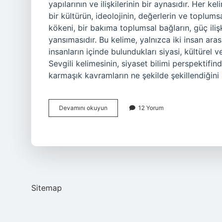
yapılarının ve ilişkilerinin bir aynasıdır. Her
bir kültürün, ideolojinin, değerlerin ve toplumsa
kökeni, bir bakıma toplumsal bağların, güç iliş
yansımasıdır. Bu kelime, yalnızca iki insan ara
insanların içinde bulundukları siyasi, kültürel ve
Sevgili kelimesinin, siyaset bilimi perspektifi
karmaşık kavramların ne şekilde şekillendiğini
Sevgili
Devamını okuyun
12 Yorum
kelimesinin
kökü
nedir
?
Sitemap