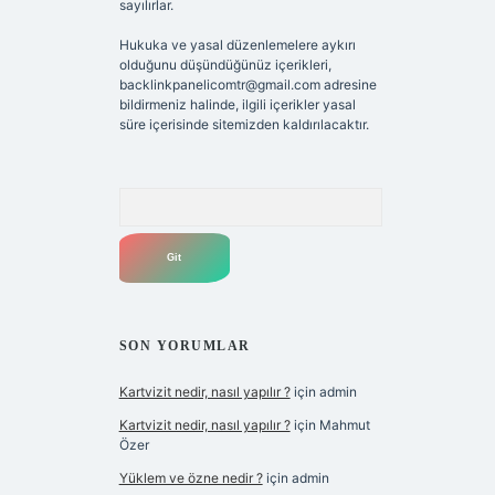
sayılırlar.
Hukuka ve yasal düzenlemelere aykırı
olduğunu düşündüğünüz içerikleri,
backlinkpanelicomtr@gmail.com
adresine
bildirmeniz halinde, ilgili içerikler yasal
süre içerisinde sitemizden kaldırılacaktır.
Arama
SON YORUMLAR
Kartvizit nedir, nasıl yapılır ?
için
admin
Kartvizit nedir, nasıl yapılır ?
için
Mahmut
Özer
Yüklem ve özne nedir ?
için
admin