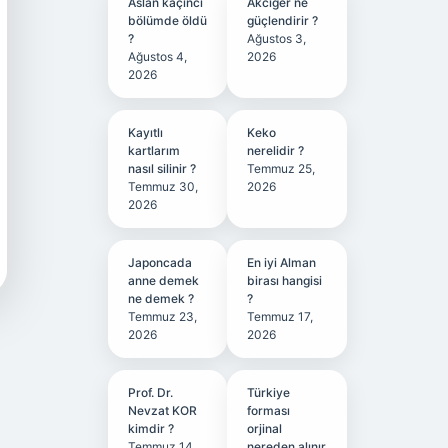
Aslan kaçıncı
Akciğer ne
bölümde öldü
güçlendirir ?
?
Ağustos 3,
Ağustos 4,
2026
2026
Kayıtlı
Keko
kartlarım
nerelidir ?
nasıl silinir ?
Temmuz 25,
Temmuz 30,
2026
2026
Japoncada
En iyi Alman
anne demek
birası hangisi
ne demek ?
?
Temmuz 23,
Temmuz 17,
2026
2026
Prof. Dr.
Türkiye
Nevzat KOR
forması
kimdir ?
orjinal
Temmuz 14,
nereden alınır