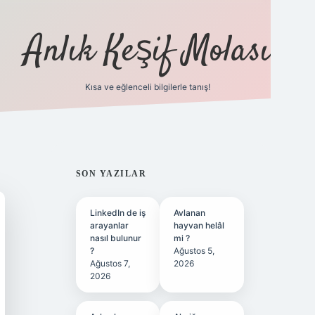
Anlık Keşif Molası
Kısa ve eğlenceli bilgilerle tanış!
ilbet yeni giriş
betexper güncel 
SIDEBAR
SON YAZILAR
LinkedIn de iş
Avlanan
arayanlar
hayvan helâl
nasıl bulunur
mi ?
?
Ağustos 5,
Ağustos 7,
2026
2026