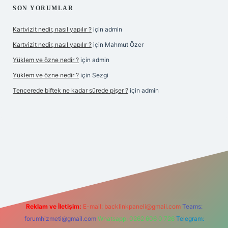
SON YORUMLAR
Kartvizit nedir, nasıl yapılır ?
için
admin
Kartvizit nedir, nasıl yapılır ?
için
Mahmut Özer
Yüklem ve özne nedir ?
için
admin
Yüklem ve özne nedir ?
için
Sezgi
Tencerede biftek ne kadar sürede pişer ?
için
admin
per güncel giriş
https://betexpergir.net/
Reklam ve İletişim:
E-mail:
backlinkpaneli@gmail.com
Teams:
forumhizmeti@gmail.com
Whatsapp: 0262 606 0 726
Telegram: