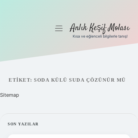
Anlık Keşif Molası
menüyü
aç
Kısa ve eğlenceli bilgilerle tanış!
Anasayfa
Gizlilik Politikası
Yasal Uyarı
ETIKET:
SODA KÜLÜ SUDA ÇÖZÜNÜR MÜ
Hakkımızda
Sitemap
SIDEBAR
SON YAZILAR