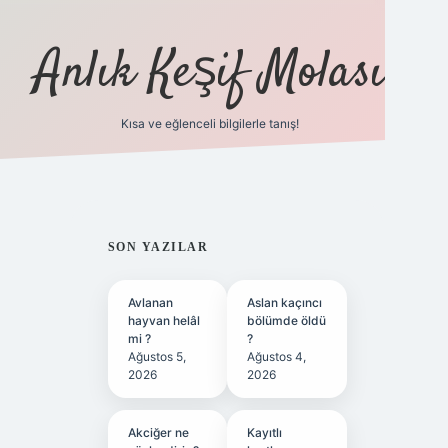
Anlık Keşif Molası
Kısa ve eğlenceli bilgilerle tanış!
ilbet yeni giri
SIDEBAR
SON YAZILAR
Avlanan
Aslan kaçıncı
hayvan helâl
bölümde öldü
mi ?
?
Ağustos 5,
Ağustos 4,
2026
2026
Akciğer ne
Kayıtlı