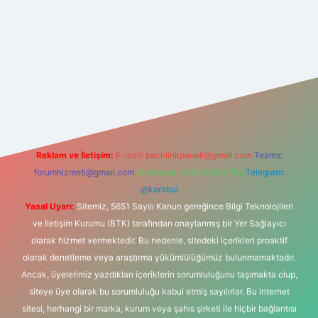
er güncel giriş
https://betexpergir.net/
Reklam ve İletişim:
E-mail:
backlinkpaneli@gmail.com
Teams:
forumhizmeti@gmail.com
Whatsapp: 0262 606 0 726
Telegram:
@karabul
Yasal Uyarı:
Sitemiz, 5651 Sayılı Kanun gereğince Bilgi Teknolojileri
ve İletişim Kurumu (BTK) tarafından onaylanmış bir Yer Sağlayıcı
olarak hizmet vermektedir. Bu nedenle, sitedeki içerikleri proaktif
olarak denetleme veya araştırma yükümlülüğümüz bulunmamaktadır.
Ancak, üyelerimiz yazdıkları içeriklerin sorumluluğunu taşımakta olup,
siteye üye olarak bu sorumluluğu kabul etmiş sayılırlar. Bu internet
sitesi, herhangi bir marka, kurum veya şahıs şirketi ile hiçbir bağlantısı