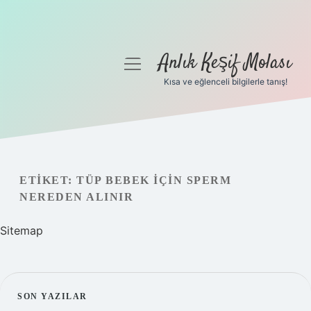
Anlık Keşif Molası
menüyü
aç
Kısa ve eğlenceli bilgilerle tanış!
Anasayfa
Gizlilik Politikası
Yasal Uyarı
ETIKET:
TÜP BEBEK IÇIN SPERM
NEREDEN ALINIR
Hakkımızda
Sitemap
SIDEBAR
SON YAZILAR