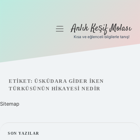
Anlık Keşif Molası
menüyü
aç
Kısa ve eğlenceli bilgilerle tanış!
Anasayfa
Gizlilik Politikası
Yasal Uyarı
ETIKET:
ÜSKÜDARA GIDER IKEN
TÜRKÜSÜNÜN HIKAYESI NEDIR
Hakkımızda
Sitemap
SIDEBAR
SON YAZILAR