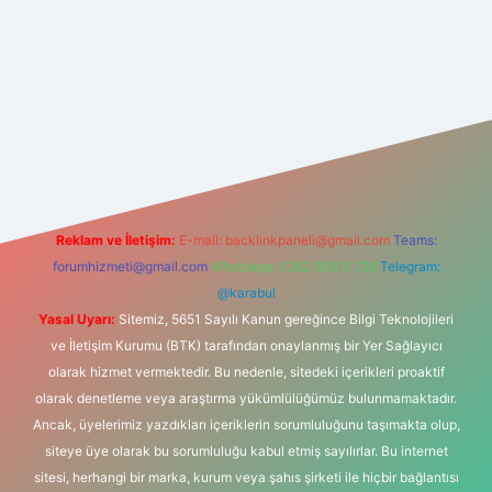
bet yeni giriş
betexper güncel giriş
https://betexpergir.net/
Reklam ve İletişim:
E-mail:
backlinkpaneli@gmail.com
Teams:
forumhizmeti@gmail.com
Whatsapp: 0262 606 0 726
Telegram:
@karabul
Yasal Uyarı:
Sitemiz, 5651 Sayılı Kanun gereğince Bilgi Teknolojileri
ve İletişim Kurumu (BTK) tarafından onaylanmış bir Yer Sağlayıcı
olarak hizmet vermektedir. Bu nedenle, sitedeki içerikleri proaktif
olarak denetleme veya araştırma yükümlülüğümüz bulunmamaktadır.
Ancak, üyelerimiz yazdıkları içeriklerin sorumluluğunu taşımakta olup,
siteye üye olarak bu sorumluluğu kabul etmiş sayılırlar. Bu internet
sitesi, herhangi bir marka, kurum veya şahıs şirketi ile hiçbir bağlantısı