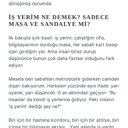
dönüşmüş durumda.
İŞ YERIM NE DEMEK? SADECE
MASA VE SANDALYE MI?
İlk bakışta çok basit: iş yerim; çalıştığım ofis,
bilgisayarımın durduğu masa, her sabah kart basıp
içeri girdiğim yer. Ama insan biraz durup
düşününce bunun çok daha fazlası olduğunu fark
ediyor.
Mesela ben sabahları metrobüste giderken camdan
dışarı bakıyorum. Herkesin yüzünde aynı ifade: yarı
uyanık, yarı düşünceli. O an aklımdan geçiyor: “Bu
insanlar da kendi iş yerlerine gidiyor. Peki onların
‘iş yerim’ dediği şey ne?”
Biri için bir hastane koridoru, biri için bir atölye, biri
içinse bir bilgisayar ekranı… Yani aslında iş yerim