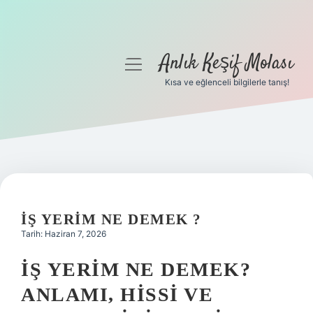
Anlık Keşif Molası
menüyü
aç
Kısa ve eğlenceli bilgilerle tanış!
Anasayfa
Gizlilik Politikası
Yasal Uyarı
Hakkımızda
İŞ YERIM NE DEMEK ?
Tarih: Haziran 7, 2026
İŞ YERIM NE DEMEK?
ANLAMI, HISSI VE