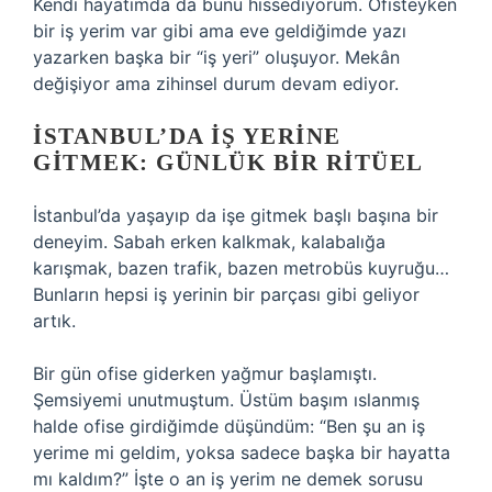
Kendi hayatımda da bunu hissediyorum. Ofisteyken
bir iş yerim var gibi ama eve geldiğimde yazı
yazarken başka bir “iş yeri” oluşuyor. Mekân
değişiyor ama zihinsel durum devam ediyor.
İSTANBUL’DA IŞ YERINE
GITMEK: GÜNLÜK BIR RITÜEL
İstanbul’da yaşayıp da işe gitmek başlı başına bir
deneyim. Sabah erken kalkmak, kalabalığa
karışmak, bazen trafik, bazen metrobüs kuyruğu…
Bunların hepsi iş yerinin bir parçası gibi geliyor
artık.
Bir gün ofise giderken yağmur başlamıştı.
Şemsiyemi unutmuştum. Üstüm başım ıslanmış
halde ofise girdiğimde düşündüm: “Ben şu an iş
yerime mi geldim, yoksa sadece başka bir hayatta
mı kaldım?” İşte o an iş yerim ne demek sorusu