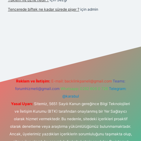
Tencerede biftek ne kadar sürede pişer ?
için
admin
https://betexpergir.net/
Reklam ve İletişim:
E-mail:
backlinkpaneli@gmail.com
Teams:
forumhizmeti@gmail.com
Whatsapp: 0262 606 0 726
Telegram:
@karabul
Yasal Uyarı:
Sitemiz, 5651 Sayılı Kanun gereğince Bilgi Teknolojileri
ve İletişim Kurumu (BTK) tarafından onaylanmış bir Yer Sağlayıcı
olarak hizmet vermektedir. Bu nedenle, sitedeki içerikleri proaktif
olarak denetleme veya araştırma yükümlülüğümüz bulunmamaktadır.
Ancak, üyelerimiz yazdıkları içeriklerin sorumluluğunu taşımakta olup,