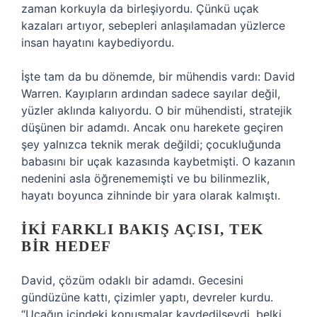
zaman korkuyla da birleşiyordu. Çünkü uçak
kazaları artıyor, sebepleri anlaşılamadan yüzlerce
insan hayatını kaybediyordu.
İşte tam da bu dönemde, bir mühendis vardı: David
Warren. Kayıpların ardından sadece sayılar değil,
yüzler aklında kalıyordu. O bir mühendisti, stratejik
düşünen bir adamdı. Ancak onu harekete geçiren
şey yalnızca teknik merak değildi; çocukluğunda
babasını bir uçak kazasında kaybetmişti. O kazanın
nedenini asla öğrenememişti ve bu bilinmezlik,
hayatı boyunca zihninde bir yara olarak kalmıştı.
İKI FARKLI BAKIŞ AÇISI, TEK
BIR HEDEF
David, çözüm odaklı bir adamdı. Gecesini
gündüzüne kattı, çizimler yaptı, devreler kurdu.
“Uçağın içindeki konuşmalar kaydedilseydi, belki