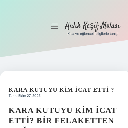
Anlık Keşif Molası
menüyü
aç
Kısa ve eğlenceli bilgilerle tanış!
Anasayfa
Gizlilik Politikası
Yasal Uyarı
Hakkımızda
KARA KUTUYU KIM ICAT ETTI ?
Tarih: Ekim 27, 2025
KARA KUTUYU KIM İCAT
ETTI? BIR FELAKETTEN