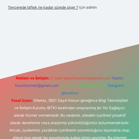
Tencerede biftek ne kadar sürede pişer ?
için
admin
ttps://betexpergir.net/
Reklam ve İletişim:
E-mail:
backlinkpaneli@gmail.com
Teams:
forumhizmeti@gmail.com
Whatsapp: 0262 606 0 726
Telegram:
@karabul
Yasal Uyarı:
Sitemiz, 5651 Sayılı Kanun gereğince Bilgi Teknolojileri
ve İletişim Kurumu (BTK) tarafından onaylanmış bir Yer Sağlayıcı
olarak hizmet vermektedir. Bu nedenle, sitedeki içerikleri proaktif
olarak denetleme veya araştırma yükümlülüğümüz bulunmamaktadır.
Ancak, üyelerimiz yazdıkları içeriklerin sorumluluğunu taşımakta olup,
siteye üye olarak bu sorumluluğu kabul etmiş sayılırlar. Bu internet