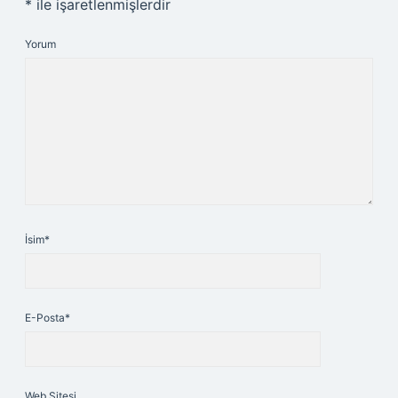
*
ile işaretlenmişlerdir
Yorum
İsim*
E-Posta*
Web Sitesi