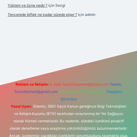
Yüklem ve özne nedir ?
için
Sezgi
Tencerede biftek ne kadar sürede pişer ?
için
admin
/betexpergir.net/
Reklam ve İletişim:
E-mail:
backlinkpaneli@gmail.com
Teams:
forumhizmeti@gmail.com
Whatsapp: 0262 606 0 726
Telegram:
@karabul
Yasal Uyarı:
Sitemiz, 5651 Sayılı Kanun gereğince Bilgi Teknolojileri
ve İletişim Kurumu (BTK) tarafından onaylanmış bir Yer Sağlayıcı
olarak hizmet vermektedir. Bu nedenle, sitedeki içerikleri proaktif
olarak denetleme veya araştırma yükümlülüğümüz bulunmamaktadır.
Ancak, üyelerimiz yazdıkları içeriklerin sorumluluğunu taşımakta olup,