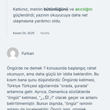
Katkınız, metnin
bütünlüğünü
ve
akıcılığını
güçlendirdi; yazının okuyucuya daha
net
ulaşmasına yardımcı oldu.
Kasım 24, 2025
Yanıtla
Furkan
Öngürde ne demek ? konusunda başlangıç rahat
okunuyor, ama daha güçlü bir iddia beklerdim. Bu
kısım bana şunu düşündürdü: Öngürde kelimesi,
Türkiye Türkçesi ağızlarında “orada, şurada”
anlamına gelir. Ayrıca, Osmanlıca sözlüklerde
“öngür” kelimesi, “اۊڭگۏر” olarak geçer ve anlamı
belirtilmemiştir. Bunun dışında, “öngür” isminin
anlamı da incelenebilir: Öngür ismi, gömlek