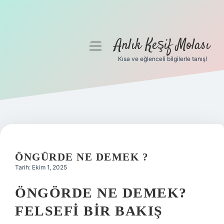
Anlık Keşif Molası
menüyü
aç
Kısa ve eğlenceli bilgilerle tanış!
Anasayfa
Gizlilik Politikası
Yasal Uyarı
Hakkımızda
ÖNGÜRDE NE DEMEK ?
Tarih: Ekim 1, 2025
ÖNGÖRDE NE DEMEK?
FELSEFI BIR BAKIŞ