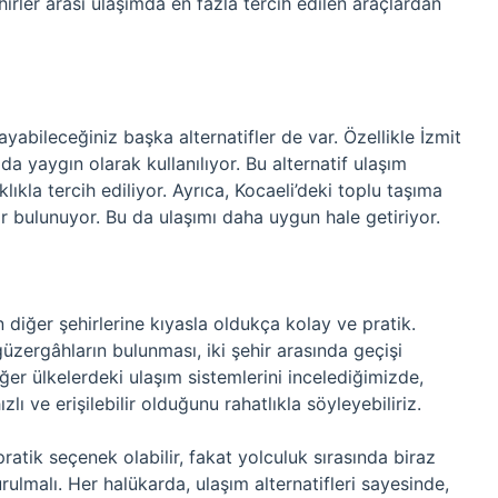
hirler arası ulaşımda en fazla tercih edilen araçlardan
ayabileceğiniz başka alternatifler de var. Özellikle İzmit
da yaygın olarak kullanılıyor. Bu alternatif ulaşım
lıkla tercih ediliyor. Ayrıca, Kocaeli’deki toplu taşıma
ar bulunuyor. Bu da ulaşımı daha uygun hale getiriyor.
n diğer şehirlerine kıyasla oldukça kolay ve pratik.
güzergâhların bulunması, iki şehir arasında geçişi
iğer ülkelerdeki ulaşım sistemlerini incelediğimizde,
ı ve erişilebilir olduğunu rahatlıkla söyleyebiliriz.
ratik seçenek olabilir, fakat yolculuk sırasında biraz
ulmalı. Her halükarda, ulaşım alternatifleri sayesinde,