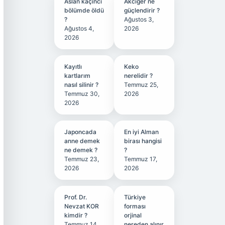
Aslan kaçıncı
Akciğer ne
bölümde öldü
güçlendirir ?
?
Ağustos 3,
Ağustos 4,
2026
2026
Kayıtlı
Keko
kartlarım
nerelidir ?
nasıl silinir ?
Temmuz 25,
Temmuz 30,
2026
2026
Japoncada
En iyi Alman
anne demek
birası hangisi
ne demek ?
?
Temmuz 23,
Temmuz 17,
2026
2026
Prof. Dr.
Türkiye
Nevzat KOR
forması
kimdir ?
orjinal
Temmuz 14,
nereden alınır