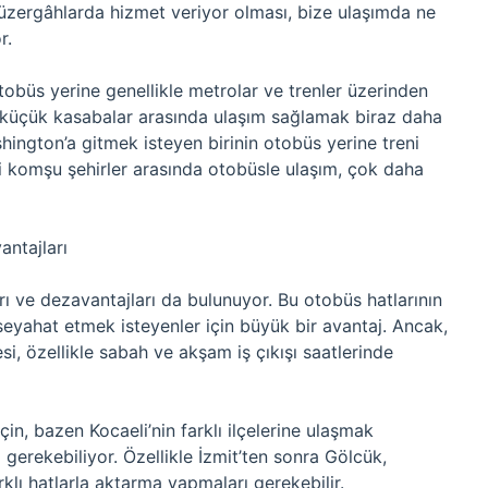
 güzergâhlarda hizmet veriyor olması, bize ulaşımda ne
r.
tobüs yerine genellikle metrolar ve trenler üzerinden
ya küçük kasabalar arasında ulaşım sağlamak biraz daha
hington’a gitmek isteyen birinin otobüs yerine treni
bi komşu şehirler arasında otobüsle ulaşım, çok daha
antajları
ı ve dezavantajları da bulunuyor. Bu otobüs hatlarının
seyahat etmek isteyenler için büyük bir avantaj. Ancak,
i, özellikle sabah ve akşam iş çıkışı saatlerinde
için, bazen Kocaeli’nin farklı ilçelerine ulaşmak
erekebiliyor. Özellikle İzmit’ten sonra Gölcük,
rklı hatlarla aktarma yapmaları gerekebilir.