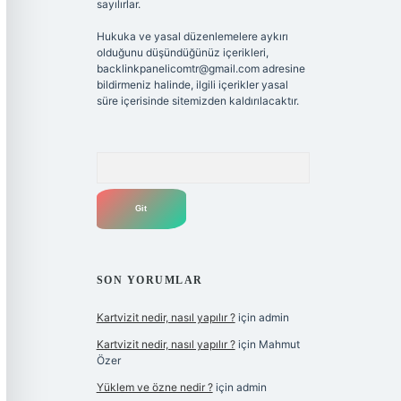
sayılırlar.
Hukuka ve yasal düzenlemelere aykırı
olduğunu düşündüğünüz içerikleri,
backlinkpanelicomtr@gmail.com
adresine
bildirmeniz halinde, ilgili içerikler yasal
süre içerisinde sitemizden kaldırılacaktır.
Arama
SON YORUMLAR
Kartvizit nedir, nasıl yapılır ?
için
admin
Kartvizit nedir, nasıl yapılır ?
için
Mahmut
Özer
Yüklem ve özne nedir ?
için
admin