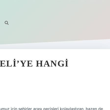
ELI’YE HANGI
muz için şehirler arası geçişleri kolaylaştıran, bazen de