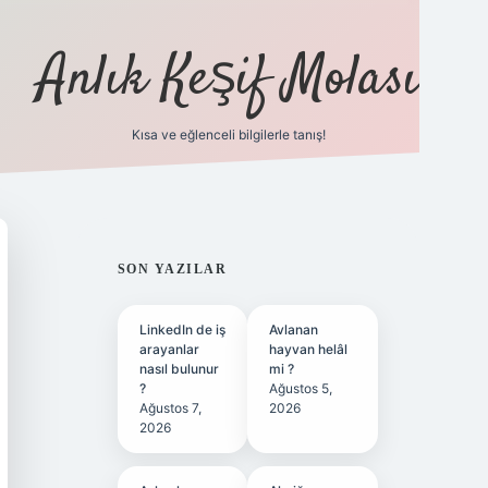
Anlık Keşif Molası
Kısa ve eğlenceli bilgilerle tanış!
ilbet yeni giriş
betexper güncel giriş
SIDEBAR
SON YAZILAR
LinkedIn de iş
Avlanan
arayanlar
hayvan helâl
nasıl bulunur
mi ?
?
Ağustos 5,
Ağustos 7,
2026
2026