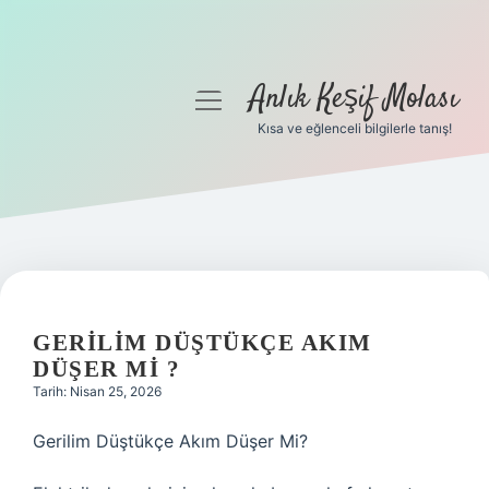
Anlık Keşif Molası
menüyü
aç
Kısa ve eğlenceli bilgilerle tanış!
Anasayfa
Gizlilik Politikası
Yasal Uyarı
Hakkımızda
GERILIM DÜŞTÜKÇE AKIM
DÜŞER MI ?
Tarih: Nisan 25, 2026
Gerilim Düştükçe Akım Düşer Mi?