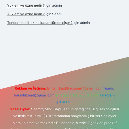
Yüklem ve özne nedir ?
için
admin
Yüklem ve özne nedir ?
için
Sezgi
Tencerede biftek ne kadar sürede pişer ?
için
admin
giriş
https://betexpergir.net/
Reklam ve İletişim:
E-mail:
backlinkpaneli@gmail.com
Teams:
forumhizmeti@gmail.com
Whatsapp: 0262 606 0 726
Telegram:
@karabul
Yasal Uyarı:
Sitemiz, 5651 Sayılı Kanun gereğince Bilgi Teknolojileri
ve İletişim Kurumu (BTK) tarafından onaylanmış bir Yer Sağlayıcı
olarak hizmet vermektedir. Bu nedenle, sitedeki içerikleri proaktif